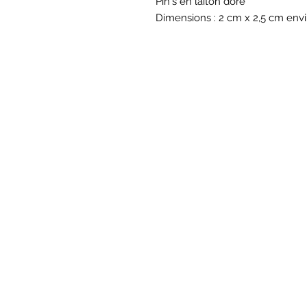
Pin's en laiton doré
Dimensions : 2 cm x 2,5 cm env
BOU
Hor
Mar au sam 10h30
16
rue du M