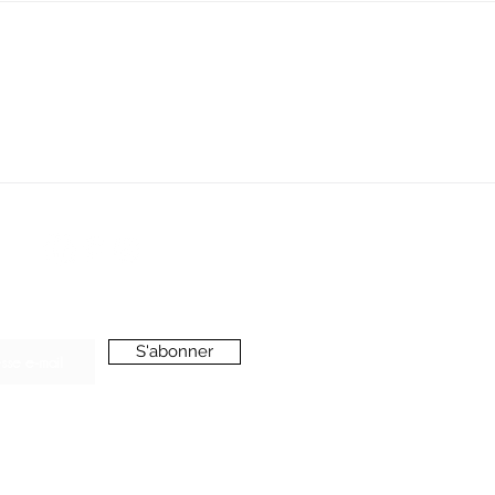
SERVICE CLIENT
oussieredesrues69@gmail.com
ONNEZ-VOUS A LA NEWSLETTER
S'abonner
’accepte de recevoir vos e-mails et confirme
voir pris connaissance de votre
politique de
onfidentialité