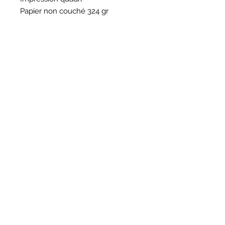
Papier non couché 324 gr
HORAIRES
BOUTIQUE
*
Horaires
Mar au sam 10h30 - 13h /14h - 18h30
16
rue du Mail 69004 Lyon
ATELIER
*
mardi
10h - 13h / 14h -17h