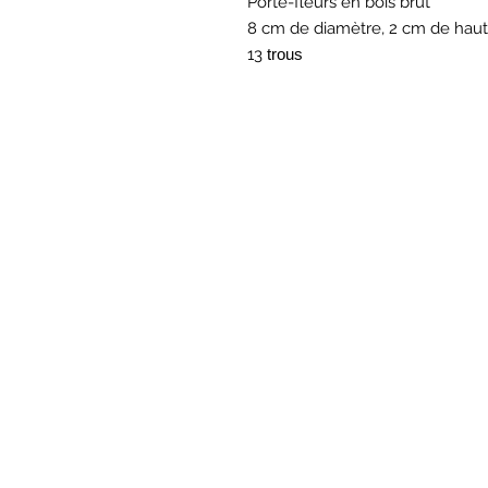
Porte-fleurs en bois brut
8 cm de diamètre, 2 cm de hau
13
trous
BOU
Hor
Mar au sam 10h30
16
rue du M