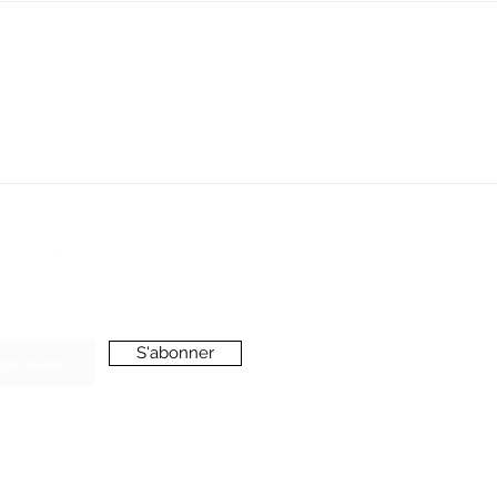
SERVICE CLIENT
oussieredesrues69@gmail.com
ONNEZ-VOUS A LA NEWSLETTER
S'abonner
’accepte de recevoir vos e-mails et confirme
voir pris connaissance de votre
politique de
onfidentialité