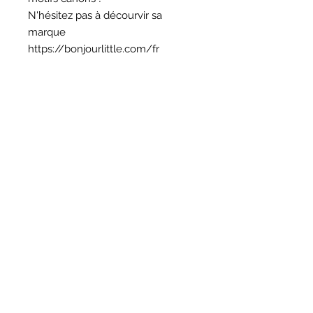
N'hésitez pas à décourvir sa
marque
https://bonjourlittle.com/fr
HORAIRES
BOUTIQUE
*
Horaires
Mar au sam 10h30 - 13h /14h - 18h30
16
rue du Mail 69004 Lyon
ATELIER
*
mardi