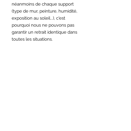
néanmoins de chaque support
(type de mur, peinture, humidité,
exposition au soleil...), c'est
pourquoi nous ne pouvons pas
garantir un retrait identique dans
toutes les situations.
HORAIRES
BOUTIQUE
*
Horaires
Mar au sam 10h30 - 13h /14h - 18h30
16
rue du Mail 69004 Lyon
ATELIER