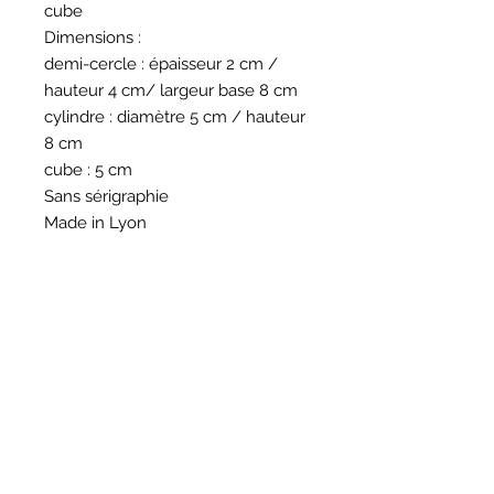
cube
Dimensions :
demi-cercle : épaisseur 2 cm /
hauteur 4 cm/ largeur base 8 cm
cylindre : diamètre 5 cm / hauteur
8 cm
cube : 5 cm
Sans sérigraphie
Made in Lyon
HORAIRES
BOUTIQUE
*
Horaires
Mar au sam 10h30 - 13h /14h - 18h30